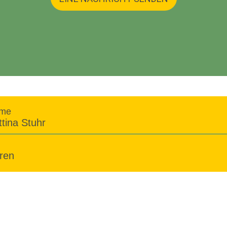
me
ttina Stuhr
ren